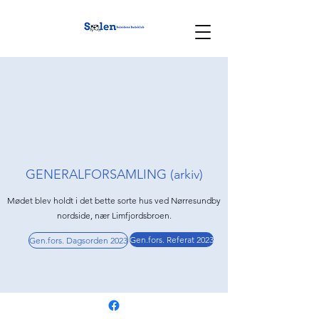
GENERALFORSAMLING (arkiv)
Mødet blev holdt i det bette sorte hus ved Nørresundby
nordside, nær Limfjordsbroen.
Gen.fors. Referat 2023
Gen.fors. Dagsorden 2023