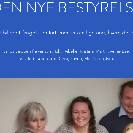
EN NYE BESTYREL
t billedet fanget i en fart, men vi kan lige ane, hvem det e
Langs væggen fra venstre; Tøkk, Vibeke, Kristina, Martin, Anne-Lise.
Først led fra venstre: Dorte, Sanne, Monica og Jytte.