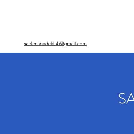
saelensbadeklub@gmail.com
S