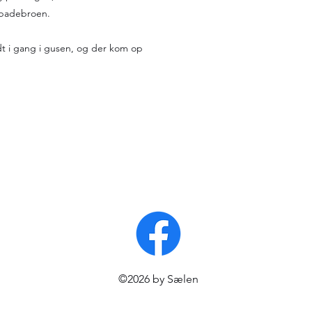
 badebroen.
t i gang i gusen, og der kom op
©2026 by Sælen