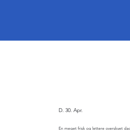
D. 30. Apr.
En meget frisk og lettere overskyet dag